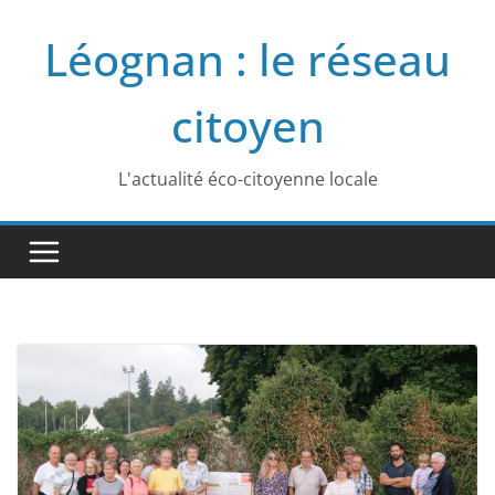
Passer
Léognan : le réseau
au
contenu
citoyen
L'actualité éco-citoyenne locale