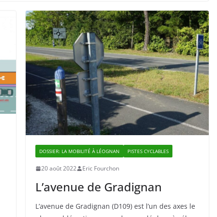
DOSSIER: LA MOBILITÉ À LÉOGNAN
PISTES CYCLABLES
20 août 2022
Eric Fourchon
L’avenue de Gradignan
L’avenue de Gradignan (D109) est l’un des axes le